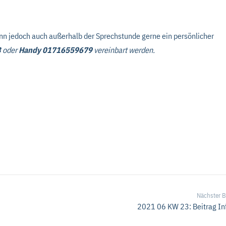
ann jedoch auch außerhalb der Sprechstunde gerne ein persönlicher
3
oder
Handy
01716559679
vereinbart
werden.
Nächster B
2021 06 KW 23: Beitrag I