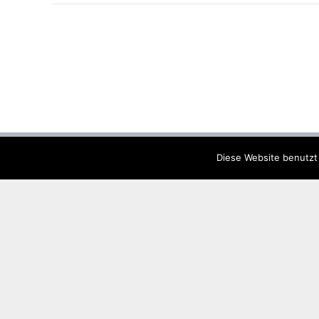
Diese Website benutzt
Anschrift & Kontakt
Dorfgemeinschaftshaus Mudenbach
Hauptstr. 29