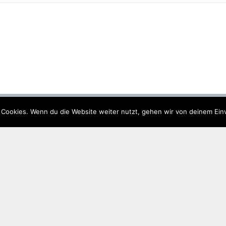
 Cookies. Wenn du die Website weiter nutzt, gehen wir von deinem Ein
Quicklinks
Gemeinde
Historisch