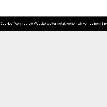
 Cookies. Wenn du die Website weiter nutzt, gehen wir von deinem Ein
Quicklinks
Gemeinde
Historisch