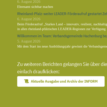
6. August 2026
Ehrenamt sichtbar machen
Rheinland-Pfalz-weiter LEADER-Förderaufruf gestartet Zeh
6. August 2026
Beim Förderaufruf „Starkes Land – innovativ, resilient, nachhalt
in allen rheinland-pfälzischen LEADER-Regionen zur Verfügung.
Willkommen im Team: Verbandsgemeinde Hachenburg beg
5. August 2026
Mit dem Start ins neue Ausbildungsjahr gewinnt die Verbandsgem
Zu weiteren Berichten gelangen Sie über die
einfach draufklicken:
Aktuelle Ausgabe und Archiv der INFORM