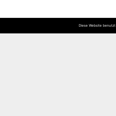
Diese Website benutzt
Anschrift & Kontakt
Dorfgemeinschaftshaus Mudenbach