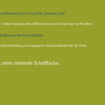
n Millionen Euro im Topf für „Starkes Land“
ig“ stehen insgesamt zehn Millionen Euro zur Förderung von Projekten
rüßt neue Nachwuchskräfte
einde Hachenburg zwei engagierte Nachwuchskräfte für ihr Team.
 unten stehende Schaltfläche,