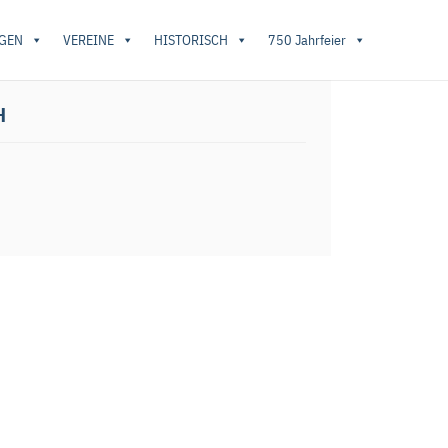
GEN
VEREINE
HISTORISCH
750 Jahrfeier
Mudenbach
H