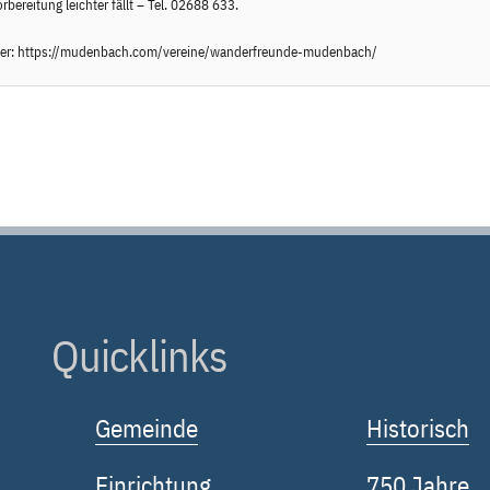
rbereitung leichter fällt – Tel. 02688 633.
er:
https://mudenbach.com/vereine/wanderfreunde-mudenbach/
Quicklinks
Gemeinde
Historisch
Einrichtung
750 Jahre