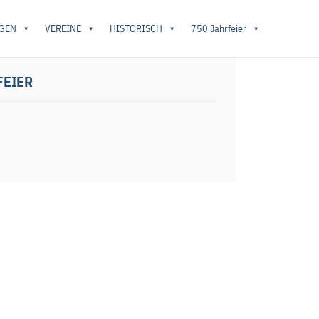
GEN
VEREINE
HISTORISCH
750 Jahrfeier
– Gedenkfeier
FEIER