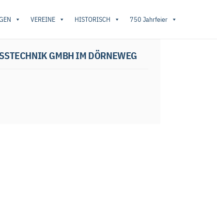
GEN
VEREINE
HISTORISCH
750 Jahrfeier
ISM Schweißtechnik GmbH im Dörneweg
SSTECHNIK GMBH IM DÖRNEWEG