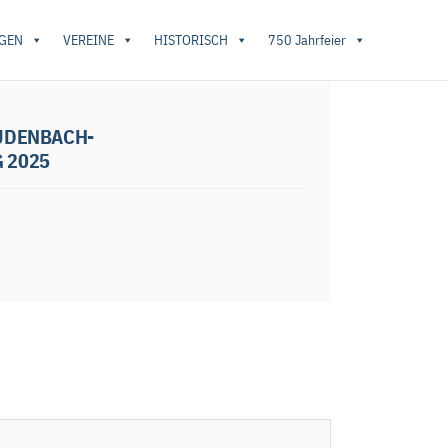
GEN
VEREINE
HISTORISCH
750 Jahrfeier
uerwehr Mudenbach- Jahreshauptversammlung
UDENBACH-
 2025