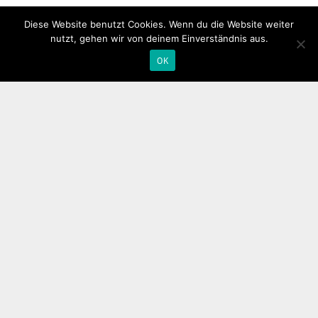
Kategorien
Diese Website benutzt Cookies. Wenn du die Website weiter
nutzt, gehen wir von deinem Einverständnis aus.
Allgemein
(1)
OK
Gemeinde
(27)
Inform
(94)
Vereine / Verbände
(3)